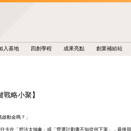
加入基地
四創學程
成果亮點
創業補給站
 關鍵戰略小聚】
萬啟動金嗎？」
，往往卡在「想法太抽象」或「營運計劃書不知從何下筆」，最後