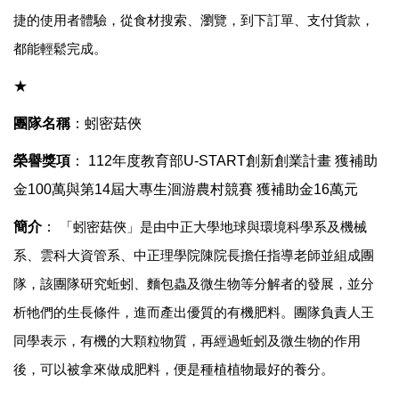
捷的使用者體驗，從食材搜索、瀏覽，到下訂單、支付貨款，
都能輕鬆完成。
★
團隊名稱
：
蚓密菇俠
榮譽獎項
：
112
年度教育部U-START創新創業計畫 獲補助
金100萬與第14屆大專生洄游農村競賽 獲補助金16萬元
簡介
：
「蚓密菇俠」是由中正大學地球與環境科學系及機械
系、雲科大資管系、中正理學院陳
院長
擔任指導老師並組成團
隊，該團隊研究蚯蚓、麵包蟲及微生物等分解者的發展，並分
析牠們的生長條件，進而產出優質的有機肥料。團隊負責人王
同學表示，有機的大顆粒物質，再經過蚯蚓及微生物的作用
後，可以被拿來做成肥料，便是種植植物最好的養分。