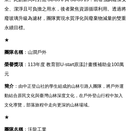
全、潔淨且可負擔之用水，後者聚焦資源循環利用。透過將
廢玻璃升級為濾材，團隊實現水質淨化與廢棄物減量的雙重
永續目標。
★
團隊名稱
：
山澗戶外
榮譽獎項
：
113
年度 教育部
U-start
原漾計畫獲補助金
100
萬
元
簡介
：
由中正登山社的學生組成的山林引路人團隊，將戶外運
動結合原民文化與臺灣山林深度文化，在戶外登山行程中加入
文化導覽，部落旅程中走向更深的山林場域。
★
團隊名稱
：
沃龍工業