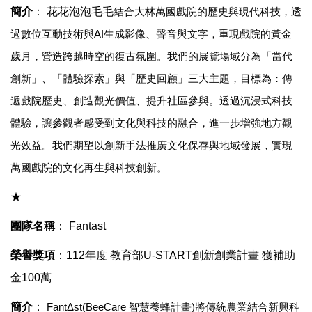
簡介
：
花花泡泡毛毛
結合大林萬國戲院的歷史與現代科技，透
過數位互動技術與
AI
生成影像、聲音與文字，重現戲院的黃金
歲月，營造跨越時空的復古氛圍。我們的展覽場域分為「當代
創新」、「體驗探索」與「歷史回顧」三大主題，目標為：傳
遞戲院歷史、創造觀光價值、提升社區參與。透過沉浸式科技
體驗，讓參觀者感受到文化與科技的融合，進一步增強地方觀
光效益。我們期望以創新手法推廣文化保存與地域發展，實現
萬國戲院的文化再生與科技創新。
★
團隊名稱
：
Fantast
榮譽獎項
：
112
年度
教育部
U-START
創新創業計畫 獲補助
金100萬
簡介
：
Fant
Δ
st(BeeCare
智慧養蜂計畫
)
將傳統農業結合新興科