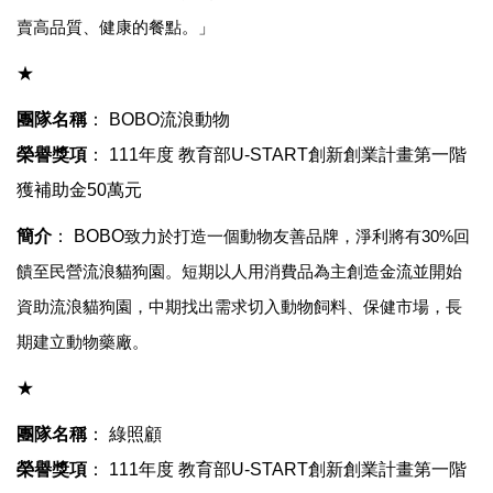
賣高品質、健康的餐點。」
★
團隊名稱
： BOBO流浪動物
榮譽獎項
：
111
年度 教育部U-START創新創業計畫第一階
獲補助金
50
萬元
簡介
：
BOBO
致力於打造一個動物友善品牌，淨利將有
30%
回
饋至民營流浪貓狗園。短期以人用消費品為主創造金流並開始
資助流浪貓狗園，中期找出需求切入動物飼料、保健市場，長
期建立動物藥廠
。
★
團隊名稱
： 綠照顧
榮譽獎項
：
111
年度 教育部U-START創新創業計畫第一階