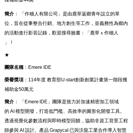
簡介
：
「作穡人有限公司」是由鹿草返鄉青年設立的單
位，旨在從事整合行銷、地方創生等工作，並義務性為鄉內
的活動進行影音記錄，歡迎搜尋臉書：「鹿草ｘ作穡人
」！
★
團隊名稱
：
Emere IDE
榮譽獎項
：
114
年
度
教育部
U-start
創新創業計畫
第一階段
獲
補助金
50
萬元
簡介
：
「Emere
IDE
」團隊是致力於加速精密加工領域
的
AI
模型開發，打造低門檻、高效率的圖形化開發工具。
透過視覺化參數流程與即時模型回饋，協助非資工背景工程
師參與
AI
設計。產品
Grapycal
已與沃龍工業合作導入智慧