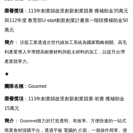
榮譽獎項
：
113
年
創業歸故里創新創業競賽 獲補助金
35
萬元
與112年度 教育部U-start創新創業計畫第一階段獲補助金50
萬元
簡介
：
沃龍工業透過次世代綠加工系統為國家戰略相關、高毛
利產業導入半導體高耐磨材料與航太材料的加工，以提升台灣
產業競爭力。
★
團隊名稱
：
Gourmet
榮譽獎項
：
113
年
創業歸故里創新創業競賽-初賽 獲補助金
15
萬元
簡介
：
Gourmet
致力於打造透明、有效率、方便快速的一站式
商業食材採購平台，透過平板
電腦的
介面，一個操作簡單、便