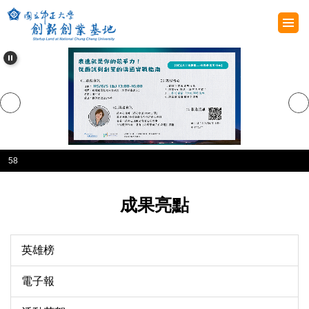
跳
到
主
要
內
容
區
58
成果亮點
英雄榜
電子報