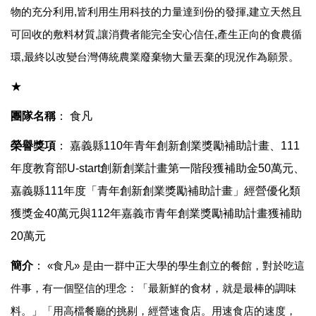
物的充分利用
,
皆利用生用科技的力量達到份的發揮
,
建立天然且
可回收的敷料材質
,
讓消費者能完全安心信任
,
產生正向的食農循
環
,
最終以改變台灣傳統農業廢棄物大量丟棄的現況作為願景。
★
團隊名稱
：
食凡
榮譽獎項
：
嘉義縣110年青年創新創業獎勵補助計畫、
111
年度教育部U-start創新創業計畫第一階段獲補助金50萬元
、
嘉義縣111年度「青年創新創業獎勵補助計畫」經營優化類
獲獎金40萬元與112年嘉義市青年創業獎勵補助計畫獲補助
20萬元
簡介
：
«
食凡
»
是由一群中正大學的學生創立的餐館，對於吃這
件事，有一個堅信的理念：「最新鮮的食材，就是最棒的調味
料。」「用高檔餐廳的挑剔，經營速食店。用速食店的速度，