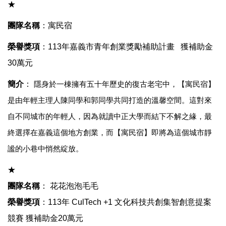
★
團隊名稱
：
寓民宿
榮譽獎項
：
113
年嘉義市青年創業獎勵補助計畫 獲補助金
30
萬元
簡介
：
隱身於一棟擁有五十年歷史的復古老宅中，【寓民宿】
是由年輕主理人陳同學和郭同學共同打造的溫馨空間。這對來
自不同城市的年輕人，因為就讀中正大學而結下不解之緣，最
終選擇在嘉義這個地方創業，而【寓民宿】即將為這個城市靜
謐的小巷中悄然綻放。
★
團隊名稱
： 花花泡泡毛毛
榮譽獎項
：113年
CulTech +1
文化科技共創集智創意提案
競賽
獲補助金
20
萬元