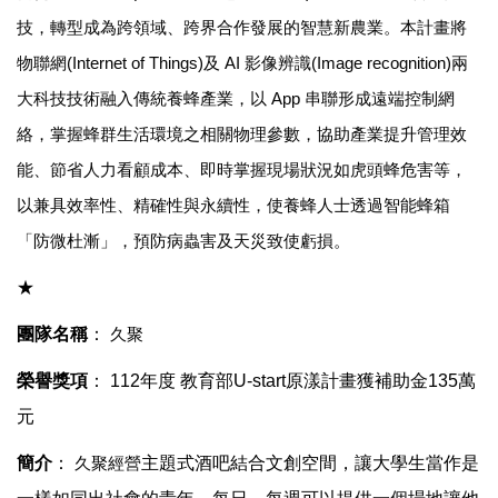
技，轉型成為跨領域、跨界合作發展的智慧新農業。本計畫將
物聯網
(Internet of Things)
及
AI
影像辨識
(Image recognition)
兩
大科技技術融入傳統養蜂產業，以
App
串聯形成遠端控制網
絡，掌握蜂群生活環境之相關物理參數，協助產業提升管理效
能、節省人力看顧成本、即時掌握現場狀況如虎頭蜂危害等，
以兼具效率性、精確性與永續性，使養蜂人士透過智能蜂箱
「防微杜漸」，預防病蟲害及天災致使虧損。
★
團隊名稱
：
久聚
榮譽獎項
：
112
年度 教育部
U-start
原漾計畫獲補助金
135
萬
元
簡介
：
久聚經營
主題式酒吧結合文創空間，讓大學生當作是