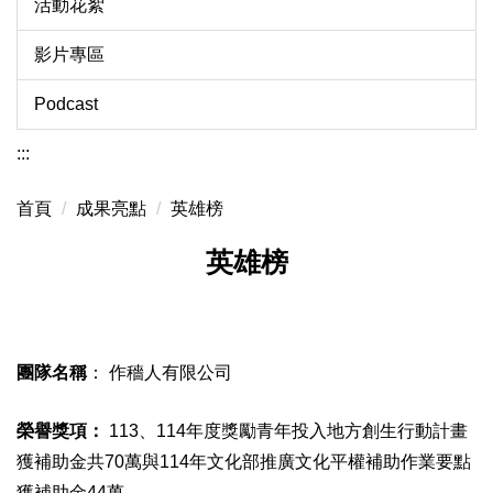
活動花絮
影片專區
Podcast
:::
首頁
成果亮點
英雄榜
英雄榜
團隊名稱
：
作穡人有限公司
榮譽獎項：
113
、
114
年度獎勵青年投入地方創生行動計畫
獲補助金共
70
萬與
114
年文化部推廣文化平權補助作業要點
獲補助金
44
萬