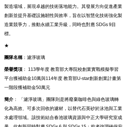
製造場域，展現卓越的技術落地能力。其發展方向促進產業
創新並提升基礎設施韌性與效率，旨在以智慧化技術強化製
造業競爭力，推動永續工業升級，同時也對應
SDGs
9
目
標。
★
團隊名稱
：
濾淨玻璃
榮譽獎項
：
113
學年度
教育部
大專院校創業實戰模擬學習
平台獲補助金
10
萬與
114
年度
教育部
U-star
創新創業計畫
第
一階段
獲補助金
50
萬元
簡介
：
「濾淨玻璃」團隊則是將廢棄咖啡色與綠色玻璃轉
化為高效、可多次回收的濾材，以替代石英砂於泳池與工業
水處理領域。該技術結合春池玻璃資源與中正大學研究室成
果。此創新同時對應
SDGs
6
與
SDGs
15
：前者強調確保安