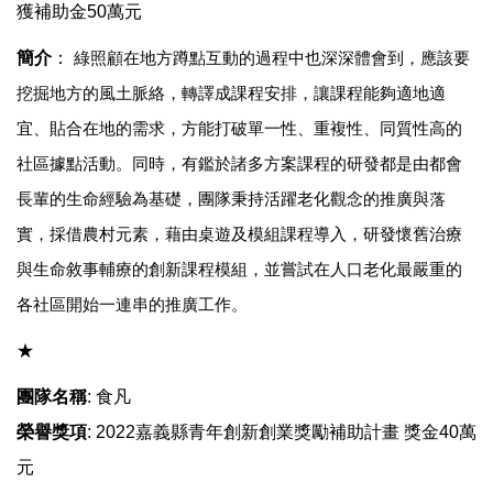
獲補助金
50
萬元
簡介
：
綠照顧在地方蹲點互動的過程中也深深體會到，應該要
挖掘地方的風土脈絡，轉譯成課程安排，讓課程能夠適地適
宜、貼合在地的需求，方能打破單一性、重複性、同質性高的
社區據點活動。同時，有鑑於諸多方案課程的研發都是由都會
長輩的生命經驗為基礎，團隊秉持活躍老化觀念的推廣與落
實，採借農村元素，藉由桌遊及模組課程導入，研發懷舊治療
與生命敘事輔療的創新課程模組，並嘗試在人口老化最嚴重的
各社區開始一連串的推廣工作。
​​​​​​★
團隊名稱
: 食凡
榮譽獎項
: 2022嘉義縣青年創新創業獎勵補助計畫 獎金40萬
元