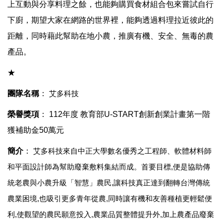
上互動與分享料理之餘，也能夠購買食材組合包來嘗試自行
下廚，期望大家在網路的世界裡，能夠透過料理拉近彼此的
距離，同時藉此幫助在地小農，推廣有機、安全、無毒的農
產品。
★
團隊名稱
：
艾多科技
榮譽獎項
：
112
年度 教育部U-START創新創業計畫第一階
獲補助金
50
萬元
簡介
：
艾多科技來自中正大學數名優秀之工程師、軟體材料師
和平面設計師為幫助廢棄敷料集結而成。首要目標
,
便是協助傳
統老農與小農升級「智慧」農民
,
讓科技真正達到翻轉台灣傳統
農業困境
,
也吸引更多青年從農
,
同時讓有機和友善種植更輕鬆便
利
,
使觀望的農民願意投入
,
農業品質整體提升外
,
加上農產品廢棄