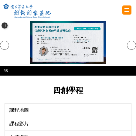
跳
到
主
要
內
容
區
58
四創學程
課程地圖
課程影片