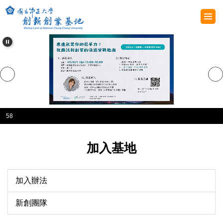
跳
到
主
要
內
容
區
58
加入基地
加入辦法
新創團隊