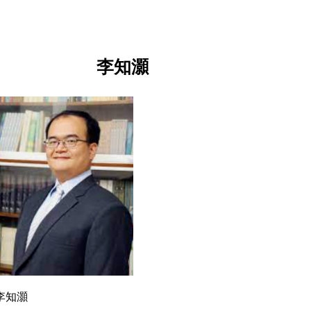
李知灝
李知灝