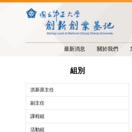
跳
到
主
要
內
容
區
最新消息
關於我們
組別
洪新原主任
副主任
課程組
活動組