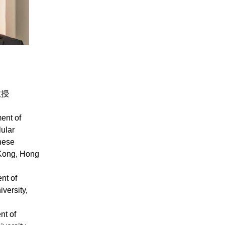
教授
ent of
ular
nese
 Kong, Hong
nt of
versity,
nt of