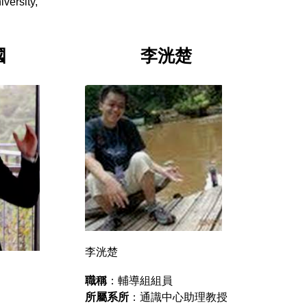
versity,
國
李洸楚
李洸楚
職稱
：輔導組組員
所屬系所
：通識中心助理教授