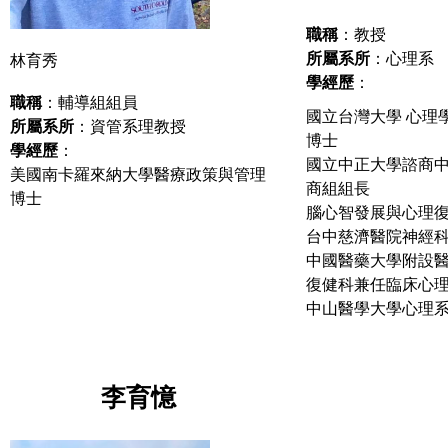
職稱
：教授
所屬系所
：心理系
林育秀
學經歷
：
職稱
：輔導組組員
國立台灣大學 心理
所屬系所
：資管系理教授
博士
學經歷
：
國立中正大學諮商
美國南卡羅來納大學醫療政策與管理
商組組長
博士
腦心智發展與心理
台中慈濟醫院神經
中國醫藥大學附設
復健科兼任臨床心
中山醫學大學心理
李育憶