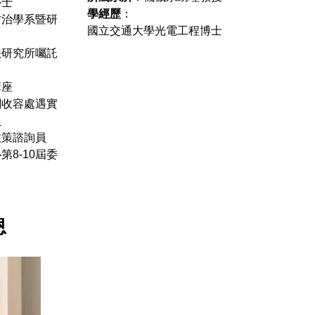
學士
學經歷
：
防治學系暨研
國立交通大學光電工程博士
法研究所囑託
講座
關收容處遇實
員
政策諮詢員
8-10屆委
恩