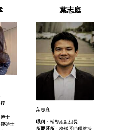
幸
葉志庭
長
教授
葉志庭
學博士
職稱
：輔導組副組長
法律碩士
所屬系所
：機械系助理教授