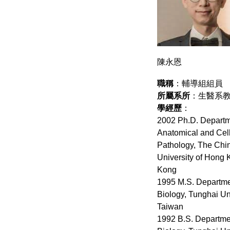
陳永恩
職稱
：輔導組組員
所屬系所
：生醫系
學經歷
：
2002 Ph.D. Departm
Anatomical and Cell
Pathology, The Chi
University of Hong
Kong
1995 M.S. Departme
Biology, Tunghai Uni
Taiwan
1992 B.S. Departme