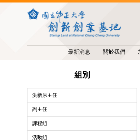
跳
到
主
要
內
容
區
最新消息
關於我們
組別
洪新原主任
副主任
課程組
活動組