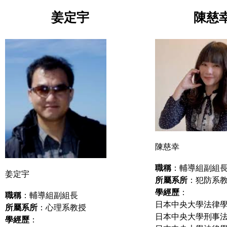
姜定宇
陳慈
陳慈幸
職稱
：輔導組副組
姜定宇
所屬系所
：犯防系
學經歷
：
職稱
：輔導組副組長
日本中央大學法律
所屬系所
：心理系教授
日本中央大學刑事
學經歷
：